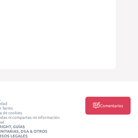
L
idad
Comentarios
e Terms
ca de cookies
das ni compartas mi información
nal
IGHT, GUÍAS
NITARIAS, DSA & OTROS
RSOS LEGALES