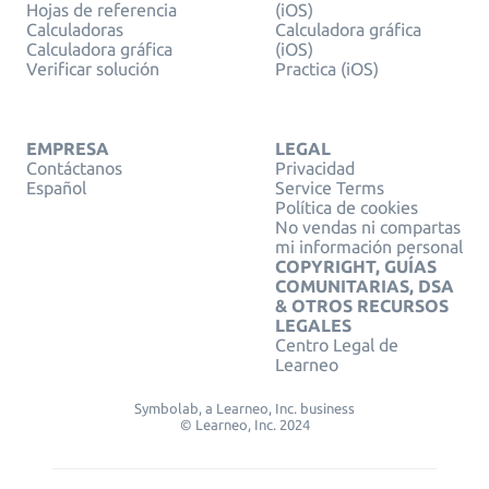
Hojas de referencia
(iOS)
Calculadoras
Calculadora gráfica
Calculadora gráfica
(iOS)
Verificar solución
Practica (iOS)
EMPRESA
LEGAL
Contáctanos
Privacidad
Español
Service Terms
Política de cookies
No vendas ni compartas
mi información personal
COPYRIGHT, GUÍAS
COMUNITARIAS, DSA
& OTROS RECURSOS
LEGALES
Centro Legal de
Learneo
Symbolab, a Learneo, Inc. business
© Learneo, Inc. 2024