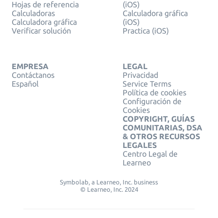
Hojas de referencia
(iOS)
Calculadoras
Calculadora gráfica
Calculadora gráfica
(iOS)
Verificar solución
Practica (iOS)
EMPRESA
LEGAL
Contáctanos
Privacidad
Español
Service Terms
Política de cookies
Configuración de
Cookies
COPYRIGHT, GUÍAS
COMUNITARIAS, DSA
& OTROS RECURSOS
LEGALES
Centro Legal de
Learneo
Symbolab, a Learneo, Inc. business
© Learneo, Inc. 2024