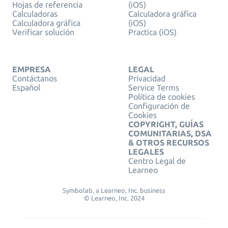
Hojas de referencia
(iOS)
Calculadoras
Calculadora gráfica
Calculadora gráfica
(iOS)
Verificar solución
Practica (iOS)
EMPRESA
LEGAL
Contáctanos
Privacidad
Español
Service Terms
Política de cookies
Configuración de
Cookies
COPYRIGHT, GUÍAS
COMUNITARIAS, DSA
& OTROS RECURSOS
LEGALES
Centro Legal de
Learneo
Symbolab, a Learneo, Inc. business
© Learneo, Inc. 2024