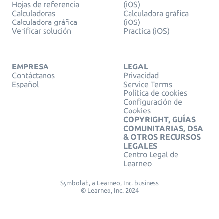
Hojas de referencia
(iOS)
Calculadoras
Calculadora gráfica
Calculadora gráfica
(iOS)
Verificar solución
Practica (iOS)
EMPRESA
LEGAL
Contáctanos
Privacidad
Español
Service Terms
Política de cookies
Configuración de
Cookies
COPYRIGHT, GUÍAS
COMUNITARIAS, DSA
& OTROS RECURSOS
LEGALES
Centro Legal de
Learneo
Symbolab, a Learneo, Inc. business
© Learneo, Inc. 2024