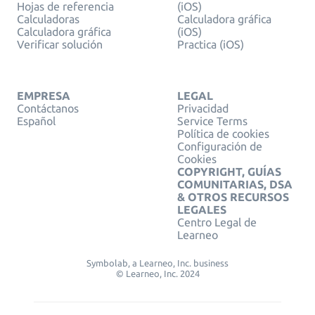
Hojas de referencia
(iOS)
Calculadoras
Calculadora gráfica
Calculadora gráfica
(iOS)
Verificar solución
Practica (iOS)
EMPRESA
LEGAL
Contáctanos
Privacidad
Español
Service Terms
Política de cookies
Configuración de
Cookies
COPYRIGHT, GUÍAS
COMUNITARIAS, DSA
& OTROS RECURSOS
LEGALES
Centro Legal de
Learneo
Symbolab, a Learneo, Inc. business
© Learneo, Inc. 2024