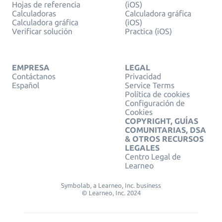
Hojas de referencia
(iOS)
Calculadoras
Calculadora gráfica
Calculadora gráfica
(iOS)
Verificar solución
Practica (iOS)
EMPRESA
LEGAL
Contáctanos
Privacidad
Español
Service Terms
Política de cookies
Configuración de
Cookies
COPYRIGHT, GUÍAS
COMUNITARIAS, DSA
& OTROS RECURSOS
LEGALES
Centro Legal de
Learneo
Symbolab, a Learneo, Inc. business
© Learneo, Inc. 2024