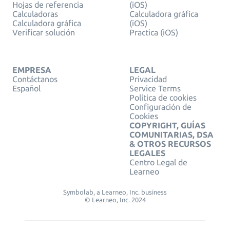
Hojas de referencia
(iOS)
Calculadoras
Calculadora gráfica
Calculadora gráfica
(iOS)
Verificar solución
Practica (iOS)
EMPRESA
LEGAL
Contáctanos
Privacidad
Español
Service Terms
Política de cookies
Configuración de
Cookies
COPYRIGHT, GUÍAS
COMUNITARIAS, DSA
& OTROS RECURSOS
LEGALES
Centro Legal de
Learneo
Symbolab, a Learneo, Inc. business
© Learneo, Inc. 2024