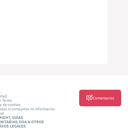
L
idad
Comentarios
e Terms
ca de cookies
das ni compartas mi información
nal
IGHT, GUÍAS
NITARIAS, DSA & OTROS
RSOS LEGALES