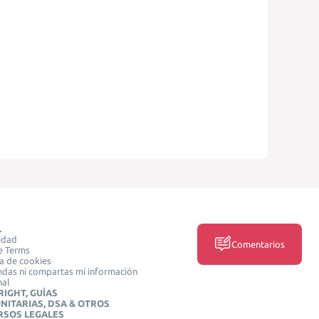
L
idad
Comentarios
e Terms
ca de cookies
das ni compartas mi información
nal
IGHT, GUÍAS
NITARIAS, DSA & OTROS
RSOS LEGALES