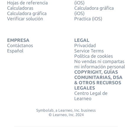
Hojas de referencia
(iOS)
Calculadoras
Calculadora gráfica
Calculadora gráfica
(iOS)
Verificar solución
Practica (iOS)
EMPRESA
LEGAL
Contáctanos
Privacidad
Español
Service Terms
Política de cookies
No vendas ni compartas
mi información personal
COPYRIGHT, GUÍAS
COMUNITARIAS, DSA
& OTROS RECURSOS
LEGALES
Centro Legal de
Learneo
Symbolab, a Learneo, Inc. business
© Learneo, Inc. 2024