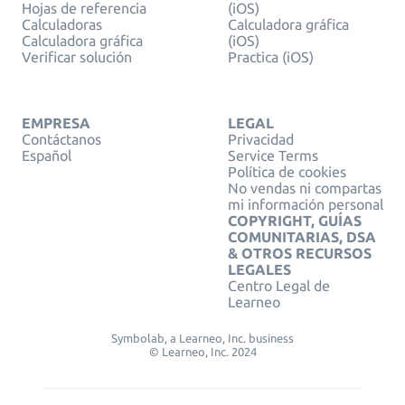
Hojas de referencia
(iOS)
Calculadoras
Calculadora gráfica
Calculadora gráfica
(iOS)
Verificar solución
Practica (iOS)
EMPRESA
LEGAL
Contáctanos
Privacidad
Español
Service Terms
Política de cookies
No vendas ni compartas
mi información personal
COPYRIGHT, GUÍAS
COMUNITARIAS, DSA
& OTROS RECURSOS
LEGALES
Centro Legal de
Learneo
Symbolab, a Learneo, Inc. business
© Learneo, Inc. 2024