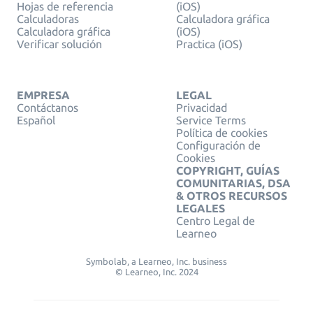
Hojas de referencia
(iOS)
Calculadoras
Calculadora gráfica
Calculadora gráfica
(iOS)
Verificar solución
Practica (iOS)
EMPRESA
LEGAL
Contáctanos
Privacidad
Español
Service Terms
Política de cookies
Configuración de
Cookies
COPYRIGHT, GUÍAS
COMUNITARIAS, DSA
& OTROS RECURSOS
LEGALES
Centro Legal de
Learneo
Symbolab, a Learneo, Inc. business
© Learneo, Inc. 2024