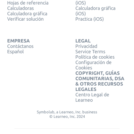
Hojas de referencia
(iOS)
Calculadoras
Calculadora gráfica
Calculadora gráfica
(iOS)
Verificar solución
Practica (iOS)
EMPRESA
LEGAL
Contáctanos
Privacidad
Español
Service Terms
Política de cookies
Configuración de
Cookies
COPYRIGHT, GUÍAS
COMUNITARIAS, DSA
& OTROS RECURSOS
LEGALES
Centro Legal de
Learneo
Symbolab, a Learneo, Inc. business
© Learneo, Inc. 2024