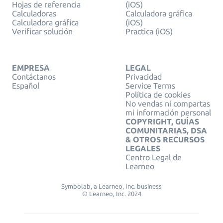
Hojas de referencia
(iOS)
Calculadoras
Calculadora gráfica
Calculadora gráfica
(iOS)
Verificar solución
Practica (iOS)
EMPRESA
LEGAL
Contáctanos
Privacidad
Español
Service Terms
Política de cookies
No vendas ni compartas
mi información personal
COPYRIGHT, GUÍAS
COMUNITARIAS, DSA
& OTROS RECURSOS
LEGALES
Centro Legal de
Learneo
Symbolab, a Learneo, Inc. business
© Learneo, Inc. 2024