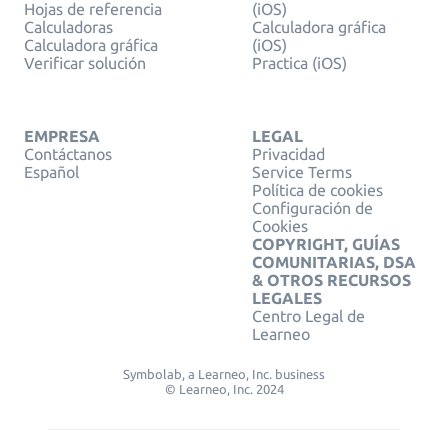
Hojas de referencia
(iOS)
Calculadoras
Calculadora gráfica
Calculadora gráfica
(iOS)
Verificar solución
Practica (iOS)
EMPRESA
LEGAL
Contáctanos
Privacidad
Español
Service Terms
Política de cookies
Configuración de
Cookies
COPYRIGHT, GUÍAS
COMUNITARIAS, DSA
& OTROS RECURSOS
LEGALES
Centro Legal de
Learneo
Symbolab, a Learneo, Inc. business
© Learneo, Inc. 2024