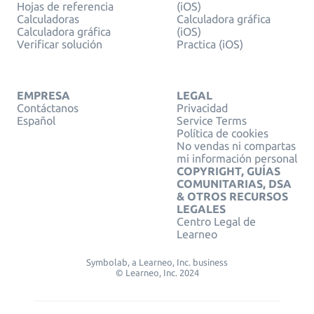
Hojas de referencia
(iOS)
Calculadoras
Calculadora gráfica
Calculadora gráfica
(iOS)
Verificar solución
Practica (iOS)
EMPRESA
LEGAL
Contáctanos
Privacidad
Español
Service Terms
Política de cookies
No vendas ni compartas
mi información personal
COPYRIGHT, GUÍAS
COMUNITARIAS, DSA
& OTROS RECURSOS
LEGALES
Centro Legal de
Learneo
Symbolab, a Learneo, Inc. business
© Learneo, Inc. 2024