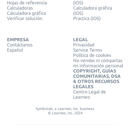
Hojas de referencia
(iOS)
Calculadoras
Calculadora gráfica
Calculadora gráfica
(iOS)
Verificar solución
Practica (iOS)
EMPRESA
LEGAL
Contáctanos
Privacidad
Español
Service Terms
Política de cookies
No vendas ni compartas
mi información personal
COPYRIGHT, GUÍAS
COMUNITARIAS, DSA
& OTROS RECURSOS
LEGALES
Centro Legal de
Learneo
Symbolab, a Learneo, Inc. business
© Learneo, Inc. 2024