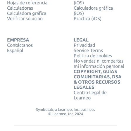
Hojas de referencia
(iOS)
Calculadoras
Calculadora gráfica
Calculadora gráfica
(iOS)
Verificar solución
Practica (iOS)
EMPRESA
LEGAL
Contáctanos
Privacidad
Español
Service Terms
Política de cookies
No vendas ni compartas
mi información personal
COPYRIGHT, GUÍAS
COMUNITARIAS, DSA
& OTROS RECURSOS
LEGALES
Centro Legal de
Learneo
Symbolab, a Learneo, Inc. business
© Learneo, Inc. 2024