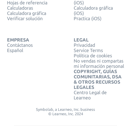
Hojas de referencia
(iOS)
Calculadoras
Calculadora gráfica
Calculadora gráfica
(iOS)
Verificar solución
Practica (iOS)
EMPRESA
LEGAL
Contáctanos
Privacidad
Español
Service Terms
Política de cookies
No vendas ni compartas
mi información personal
COPYRIGHT, GUÍAS
COMUNITARIAS, DSA
& OTROS RECURSOS
LEGALES
Centro Legal de
Learneo
Symbolab, a Learneo, Inc. business
© Learneo, Inc. 2024