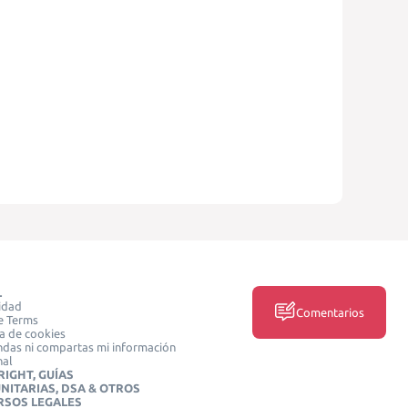
L
idad
Comentarios
e Terms
ca de cookies
das ni compartas mi información
nal
IGHT, GUÍAS
NITARIAS, DSA & OTROS
RSOS LEGALES