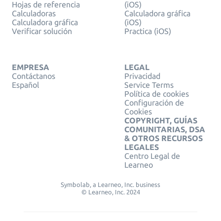
Hojas de referencia
(iOS)
Calculadoras
Calculadora gráfica
Calculadora gráfica
(iOS)
Verificar solución
Practica (iOS)
EMPRESA
LEGAL
Contáctanos
Privacidad
Español
Service Terms
Política de cookies
Configuración de
Cookies
COPYRIGHT, GUÍAS
COMUNITARIAS, DSA
& OTROS RECURSOS
LEGALES
Centro Legal de
Learneo
Symbolab, a Learneo, Inc. business
© Learneo, Inc. 2024