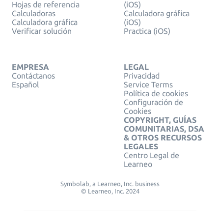
Hojas de referencia
(iOS)
Calculadoras
Calculadora gráfica
Calculadora gráfica
(iOS)
Verificar solución
Practica (iOS)
EMPRESA
LEGAL
Contáctanos
Privacidad
Español
Service Terms
Política de cookies
Configuración de
Cookies
COPYRIGHT, GUÍAS
COMUNITARIAS, DSA
& OTROS RECURSOS
LEGALES
Centro Legal de
Learneo
Symbolab, a Learneo, Inc. business
© Learneo, Inc. 2024