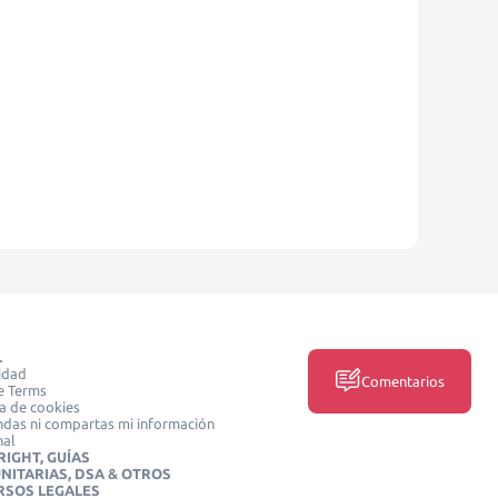
L
idad
Comentarios
e Terms
ca de cookies
das ni compartas mi información
nal
IGHT, GUÍAS
NITARIAS, DSA & OTROS
RSOS LEGALES