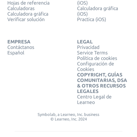
Hojas de referencia
(iOS)
Calculadoras
Calculadora gráfica
Calculadora gráfica
(iOS)
Verificar solución
Practica (iOS)
EMPRESA
LEGAL
Contáctanos
Privacidad
Español
Service Terms
Política de cookies
Configuración de
Cookies
COPYRIGHT, GUÍAS
COMUNITARIAS, DSA
& OTROS RECURSOS
LEGALES
Centro Legal de
Learneo
Symbolab, a Learneo, Inc. business
© Learneo, Inc. 2024