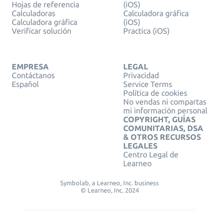
Hojas de referencia
(iOS)
Calculadoras
Calculadora gráfica
Calculadora gráfica
(iOS)
Verificar solución
Practica (iOS)
EMPRESA
LEGAL
Contáctanos
Privacidad
Español
Service Terms
Política de cookies
No vendas ni compartas
mi información personal
COPYRIGHT, GUÍAS
COMUNITARIAS, DSA
& OTROS RECURSOS
LEGALES
Centro Legal de
Learneo
Symbolab, a Learneo, Inc. business
© Learneo, Inc. 2024