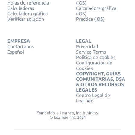
Hojas de referencia
(iOS)
Calculadoras
Calculadora gráfica
Calculadora gráfica
(iOS)
Verificar solución
Practica (iOS)
EMPRESA
LEGAL
Contáctanos
Privacidad
Español
Service Terms
Política de cookies
Configuración de
Cookies
COPYRIGHT, GUÍAS
COMUNITARIAS, DSA
& OTROS RECURSOS
LEGALES
Centro Legal de
Learneo
Symbolab, a Learneo, Inc. business
© Learneo, Inc. 2024