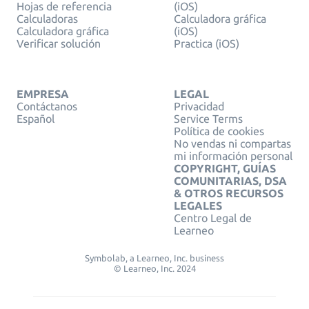
Hojas de referencia
(iOS)
Calculadoras
Calculadora gráfica
Calculadora gráfica
(iOS)
Verificar solución
Practica (iOS)
EMPRESA
LEGAL
Contáctanos
Privacidad
Español
Service Terms
Política de cookies
No vendas ni compartas
mi información personal
COPYRIGHT, GUÍAS
COMUNITARIAS, DSA
& OTROS RECURSOS
LEGALES
Centro Legal de
Learneo
Symbolab, a Learneo, Inc. business
© Learneo, Inc. 2024