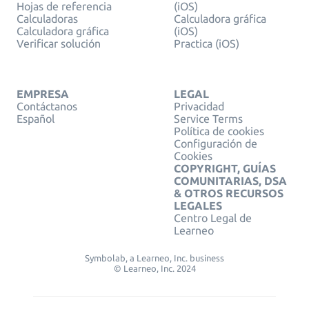
Hojas de referencia
(iOS)
Calculadoras
Calculadora gráfica
Calculadora gráfica
(iOS)
Verificar solución
Practica (iOS)
EMPRESA
LEGAL
Contáctanos
Privacidad
Español
Service Terms
Política de cookies
Configuración de
Cookies
COPYRIGHT, GUÍAS
COMUNITARIAS, DSA
& OTROS RECURSOS
LEGALES
Centro Legal de
Learneo
Symbolab, a Learneo, Inc. business
© Learneo, Inc. 2024