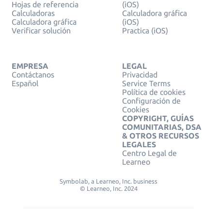
Hojas de referencia
(iOS)
Calculadoras
Calculadora gráfica
Calculadora gráfica
(iOS)
Verificar solución
Practica (iOS)
EMPRESA
LEGAL
Contáctanos
Privacidad
Español
Service Terms
Política de cookies
Configuración de
Cookies
COPYRIGHT, GUÍAS
COMUNITARIAS, DSA
& OTROS RECURSOS
LEGALES
Centro Legal de
Learneo
Symbolab, a Learneo, Inc. business
© Learneo, Inc. 2024