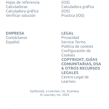
Hojas de referencia
(iOS)
Calculadoras
Calculadora gráfica
Calculadora gráfica
(iOS)
Verificar solución
Practica (iOS)
EMPRESA
LEGAL
Contáctanos
Privacidad
Español
Service Terms
Política de cookies
Configuración de
Cookies
COPYRIGHT, GUÍAS
COMUNITARIAS, DSA
& OTROS RECURSOS
LEGALES
Centro Legal de
Learneo
Symbolab, a Learneo, Inc. business
© Learneo, Inc. 2024