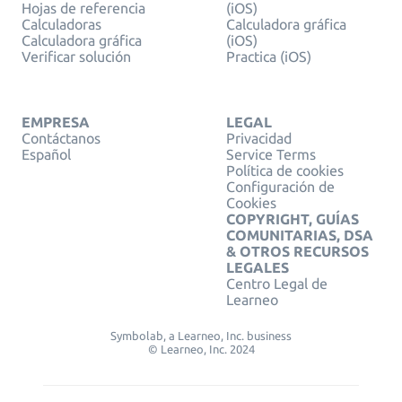
Hojas de referencia
(iOS)
Calculadoras
Calculadora gráfica
Calculadora gráfica
(iOS)
Verificar solución
Practica (iOS)
EMPRESA
LEGAL
Contáctanos
Privacidad
Español
Service Terms
Política de cookies
Configuración de
Cookies
COPYRIGHT, GUÍAS
COMUNITARIAS, DSA
& OTROS RECURSOS
LEGALES
Centro Legal de
Learneo
Symbolab, a Learneo, Inc. business
© Learneo, Inc. 2024