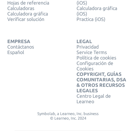
Hojas de referencia
(iOS)
Calculadoras
Calculadora gráfica
Calculadora gráfica
(iOS)
Verificar solución
Practica (iOS)
EMPRESA
LEGAL
Contáctanos
Privacidad
Español
Service Terms
Política de cookies
Configuración de
Cookies
COPYRIGHT, GUÍAS
COMUNITARIAS, DSA
& OTROS RECURSOS
LEGALES
Centro Legal de
Learneo
Symbolab, a Learneo, Inc. business
© Learneo, Inc. 2024