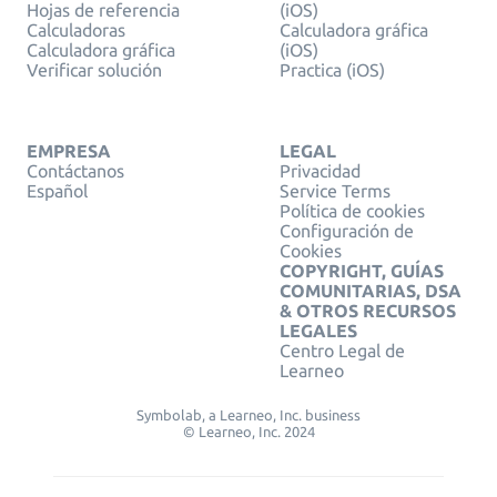
Hojas de referencia
(iOS)
Calculadoras
Calculadora gráfica
Calculadora gráfica
(iOS)
Verificar solución
Practica (iOS)
EMPRESA
LEGAL
Contáctanos
Privacidad
Español
Service Terms
Política de cookies
Configuración de
Cookies
COPYRIGHT, GUÍAS
COMUNITARIAS, DSA
& OTROS RECURSOS
LEGALES
Centro Legal de
Learneo
Symbolab, a Learneo, Inc. business
© Learneo, Inc. 2024