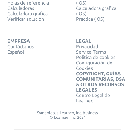
Hojas de referencia
(iOS)
Calculadoras
Calculadora gráfica
Calculadora gráfica
(iOS)
Verificar solución
Practica (iOS)
EMPRESA
LEGAL
Contáctanos
Privacidad
Español
Service Terms
Política de cookies
Configuración de
Cookies
COPYRIGHT, GUÍAS
COMUNITARIAS, DSA
& OTROS RECURSOS
LEGALES
Centro Legal de
Learneo
Symbolab, a Learneo, Inc. business
© Learneo, Inc. 2024