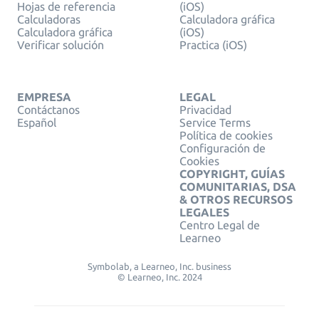
Hojas de referencia
(iOS)
Calculadoras
Calculadora gráfica
Calculadora gráfica
(iOS)
Verificar solución
Practica (iOS)
EMPRESA
LEGAL
Contáctanos
Privacidad
Español
Service Terms
Política de cookies
Configuración de
Cookies
COPYRIGHT, GUÍAS
COMUNITARIAS, DSA
& OTROS RECURSOS
LEGALES
Centro Legal de
Learneo
Symbolab, a Learneo, Inc. business
© Learneo, Inc. 2024