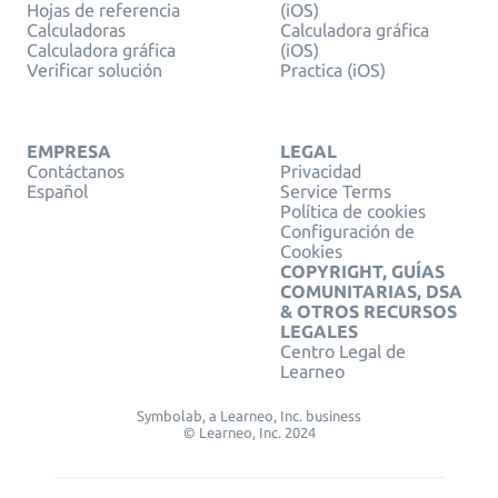
Hojas de referencia
(iOS)
Calculadoras
Calculadora gráfica
Calculadora gráfica
(iOS)
Verificar solución
Practica (iOS)
EMPRESA
LEGAL
Contáctanos
Privacidad
Español
Service Terms
Política de cookies
Configuración de
Cookies
COPYRIGHT, GUÍAS
COMUNITARIAS, DSA
& OTROS RECURSOS
LEGALES
Centro Legal de
Learneo
Symbolab, a Learneo, Inc. business
© Learneo, Inc. 2024