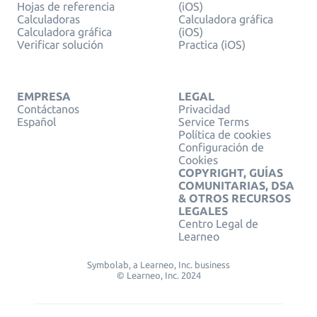
Hojas de referencia
(iOS)
Calculadoras
Calculadora gráfica
Calculadora gráfica
(iOS)
Verificar solución
Practica (iOS)
EMPRESA
LEGAL
Contáctanos
Privacidad
Español
Service Terms
Política de cookies
Configuración de
Cookies
COPYRIGHT, GUÍAS
COMUNITARIAS, DSA
& OTROS RECURSOS
LEGALES
Centro Legal de
Learneo
Symbolab, a Learneo, Inc. business
© Learneo, Inc. 2024