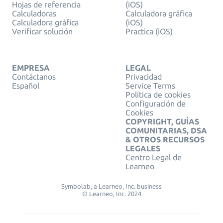
Hojas de referencia
(iOS)
Calculadoras
Calculadora gráfica
Calculadora gráfica
(iOS)
Verificar solución
Practica (iOS)
EMPRESA
LEGAL
Contáctanos
Privacidad
Español
Service Terms
Política de cookies
Configuración de
Cookies
COPYRIGHT, GUÍAS
COMUNITARIAS, DSA
& OTROS RECURSOS
LEGALES
Centro Legal de
Learneo
Symbolab, a Learneo, Inc. business
© Learneo, Inc. 2024