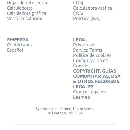
Hojas de referencia
(iOS)
Calculadoras
Calculadora gráfica
Calculadora gráfica
(iOS)
Verificar solución
Practica (iOS)
EMPRESA
LEGAL
Contáctanos
Privacidad
Español
Service Terms
Política de cookies
Configuración de
Cookies
COPYRIGHT, GUÍAS
COMUNITARIAS, DSA
& OTROS RECURSOS
LEGALES
Centro Legal de
Learneo
Symbolab, a Learneo, Inc. business
© Learneo, Inc. 2024