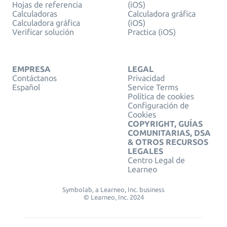
Hojas de referencia
(iOS)
Calculadoras
Calculadora gráfica
Calculadora gráfica
(iOS)
Verificar solución
Practica (iOS)
EMPRESA
LEGAL
Contáctanos
Privacidad
Español
Service Terms
Política de cookies
Configuración de
Cookies
COPYRIGHT, GUÍAS
COMUNITARIAS, DSA
& OTROS RECURSOS
LEGALES
Centro Legal de
Learneo
Symbolab, a Learneo, Inc. business
© Learneo, Inc. 2024