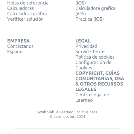
Hojas de referencia
(iOS)
Calculadoras
Calculadora gráfica
Calculadora gráfica
(iOS)
Verificar solución
Practica (iOS)
EMPRESA
LEGAL
Contáctanos
Privacidad
Español
Service Terms
Política de cookies
Configuración de
Cookies
COPYRIGHT, GUÍAS
COMUNITARIAS, DSA
& OTROS RECURSOS
LEGALES
Centro Legal de
Learneo
Symbolab, a Learneo, Inc. business
© Learneo, Inc. 2024