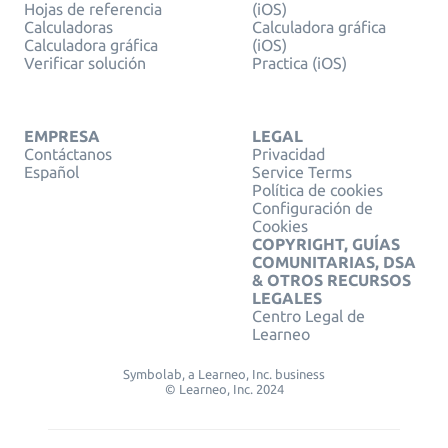
Hojas de referencia
(iOS)
Calculadoras
Calculadora gráfica
Calculadora gráfica
(iOS)
Verificar solución
Practica (iOS)
EMPRESA
LEGAL
Contáctanos
Privacidad
Español
Service Terms
Política de cookies
Configuración de
Cookies
COPYRIGHT, GUÍAS
COMUNITARIAS, DSA
& OTROS RECURSOS
LEGALES
Centro Legal de
Learneo
Symbolab, a Learneo, Inc. business
© Learneo, Inc. 2024