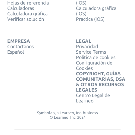
Hojas de referencia
(iOS)
Calculadoras
Calculadora gráfica
Calculadora gráfica
(iOS)
Verificar solución
Practica (iOS)
EMPRESA
LEGAL
Contáctanos
Privacidad
Español
Service Terms
Política de cookies
Configuración de
Cookies
COPYRIGHT, GUÍAS
COMUNITARIAS, DSA
& OTROS RECURSOS
LEGALES
Centro Legal de
Learneo
Symbolab, a Learneo, Inc. business
© Learneo, Inc. 2024