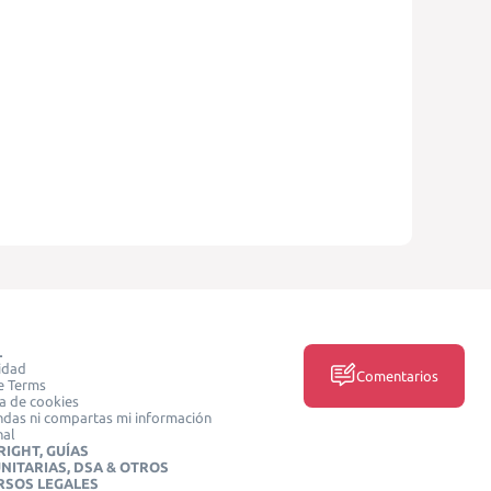
L
idad
Comentarios
e Terms
ca de cookies
das ni compartas mi información
nal
IGHT, GUÍAS
NITARIAS, DSA & OTROS
RSOS LEGALES