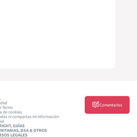
L
idad
Comentarios
e Terms
ca de cookies
das ni compartas mi información
nal
IGHT, GUÍAS
NITARIAS, DSA & OTROS
RSOS LEGALES