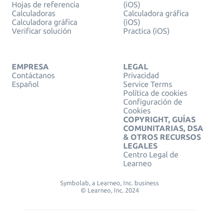
Hojas de referencia
(iOS)
Calculadoras
Calculadora gráfica
Calculadora gráfica
(iOS)
Verificar solución
Practica (iOS)
EMPRESA
LEGAL
Contáctanos
Privacidad
Español
Service Terms
Política de cookies
Configuración de
Cookies
COPYRIGHT, GUÍAS
COMUNITARIAS, DSA
& OTROS RECURSOS
LEGALES
Centro Legal de
Learneo
Symbolab, a Learneo, Inc. business
© Learneo, Inc. 2024