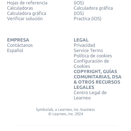
Hojas de referencia
(iOS)
Calculadoras
Calculadora gráfica
Calculadora gráfica
(iOS)
Verificar solución
Practica (iOS)
EMPRESA
LEGAL
Contáctanos
Privacidad
Español
Service Terms
Política de cookies
Configuración de
Cookies
COPYRIGHT, GUÍAS
COMUNITARIAS, DSA
& OTROS RECURSOS
LEGALES
Centro Legal de
Learneo
Symbolab, a Learneo, Inc. business
© Learneo, Inc. 2024