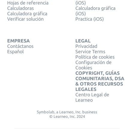
Hojas de referencia
(iOS)
Calculadoras
Calculadora gráfica
Calculadora gráfica
(iOS)
Verificar solución
Practica (iOS)
EMPRESA
LEGAL
Contáctanos
Privacidad
Español
Service Terms
Política de cookies
Configuración de
Cookies
COPYRIGHT, GUÍAS
COMUNITARIAS, DSA
& OTROS RECURSOS
LEGALES
Centro Legal de
Learneo
Symbolab, a Learneo, Inc. business
© Learneo, Inc. 2024