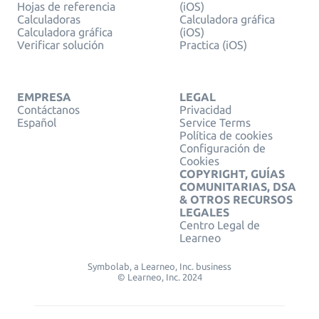
Hojas de referencia
(iOS)
Calculadoras
Calculadora gráfica
Calculadora gráfica
(iOS)
Verificar solución
Practica (iOS)
EMPRESA
LEGAL
Contáctanos
Privacidad
Español
Service Terms
Política de cookies
Configuración de
Cookies
COPYRIGHT, GUÍAS
COMUNITARIAS, DSA
& OTROS RECURSOS
LEGALES
Centro Legal de
Learneo
Symbolab, a Learneo, Inc. business
© Learneo, Inc. 2024